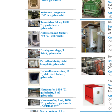
Liter - gebraucht
Be
Fab
Dre
Vakuumstrangpresse
Kat
PVP35 - gebraucht
Mü
Tunnelofen, 54 m, 1300
Ka
°C, gasbeheizt -
Be
gebraucht
Tem
ca.
Anlassofen mit Umluft,
750 °C - gebraucht
Kat
Öf
Öf
Druckgussanlage, 3
Öf
Stück, gebraucht
Do
Porzellanfabrik, nicht
Be
komplett, gebraucht
Fig
geb
Labor-Kammerofen, 16
Kat
L, elektrisch beheizt,
Dr
gebraucht
4 
Be
Nen
Haubenofen 1800 °C,
Arb
gasbeheizt, 3 m3,
gebraucht
Kat
Öf
Kammerofen, 6 m³, 1600
°C, gasbeheizt, gebraucht
Öf
- VERKAUFT!
Öf
Sortiersystem ECO-