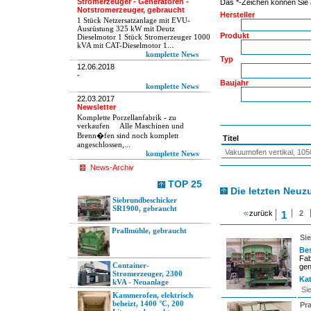
Stromerzeuger - Generatoren -
Das *-Zeichen können Sie a
Notstromerzeuger, gebraucht
Hersteller
1 Stück Netzersatzanlage mit EVU-
Ausrüstung 325 kW mit Deutz
Produkt
Dieselmotor 1 Stück Stromerzeuger 1000
kVA mit CAT-Dieselmotor 1...
komplette News
Typ
12.06.2018
-
Baujahr
komplette News
22.03.2017
Newsletter
Komplette Porzellanfabrik - zu
verkaufen Alle Maschinen und
Brenn�fen sind noch komplett
Titel
angeschlossen,...
Vakuumofen vertikal, 10
komplette News
News-Archiv
TOP 25
Die letzten Neu
Siebrundbeschicker
SR1900, gebraucht
zurück
1
2
Prallmühle, gebraucht
Si
Be
Fab
Container-
gen
Stromerzeuger, 2300
Kat
kVA - Neuanlage
Si
Kammerofen, elektrisch
beheizt, 1400 °C, 200
Pr