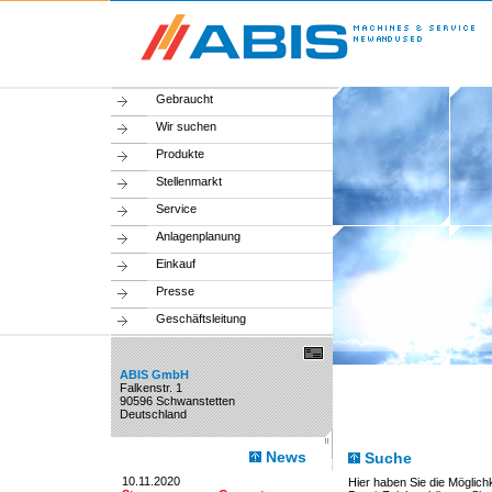
Gebraucht
Wir suchen
Produkte
Stellenmarkt
Service
Anlagenplanung
Einkauf
Presse
Geschäftsleitung
ABIS GmbH
Falkenstr. 1
90596 Schwanstetten
Deutschland
News
Suche
10.11.2020
Hier haben Sie die Möglichk