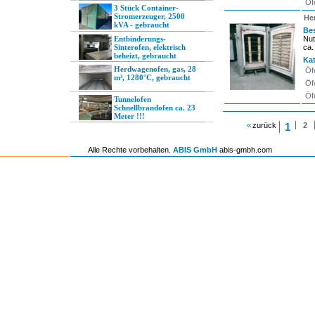
Öf
3 Stück Container-
Stromerzeuger, 2500
He
kVA - gebraucht
Be
Entbinderungs-
Nut
Sinterofen, elektrisch
ca.
beheizt, gebraucht
Kat
Herdwagenofen, gas, 28
Öf
m³, 1280°C, gebraucht
Öf
Öf
Tunnelofen
Schnellbrandofen ca. 23
Meter !!!
zurück
1
2
Alle Rechte vorbehalten.
ABIS GmbH
abis-gmbh.com