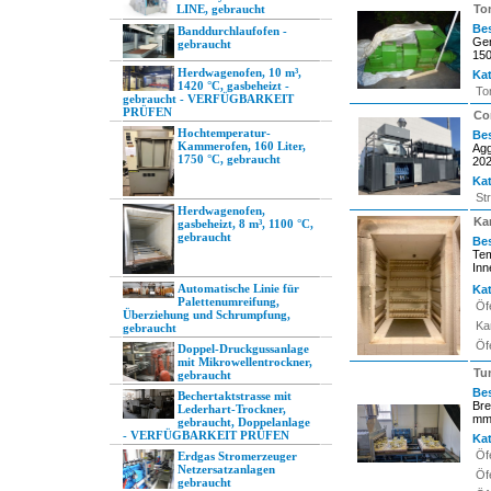
LINE, gebraucht
To
Be
Banddurchlaufofen -
Gen
gebraucht
150
Herdwagenofen, 10 m³,
Kat
1420 °C, gasbeheizt -
To
gebraucht - VERFÜGBARKEIT
PRÜFEN
Co
Hochtemperatur-
Be
Kammerofen, 160 Liter,
Agg
1750 °C, gebraucht
202
Kat
St
Herdwagenofen,
Kam
gasbeheizt, 8 m³, 1100 °C,
gebraucht
Be
Tem
Inn
Automatische Linie für
Kat
Palettenumreifung,
Öf
Überziehung und Schrumpfung,
Ka
gebraucht
Öf
Doppel-Druckgussanlage
mit Mikrowellentrockner,
Tu
gebraucht
Be
Bechertaktstrasse mit
Bre
Lederhart-Trockner,
mm 
gebraucht, Doppelanlage
- VERFÜGBARKEIT PRÜFEN
Kat
Öf
Erdgas Stromerzeuger
Netzersatzanlagen
Öf
gebraucht