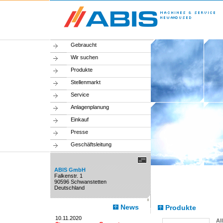
Gebraucht
Wir suchen
Produkte
Stellenmarkt
Service
Anlagenplanung
Einkauf
Presse
Geschäftsleitung
ABIS GmbH
Falkenstr. 1
90596 Schwanstetten
Deutschland
News
Produkte
10.11.2020
Al