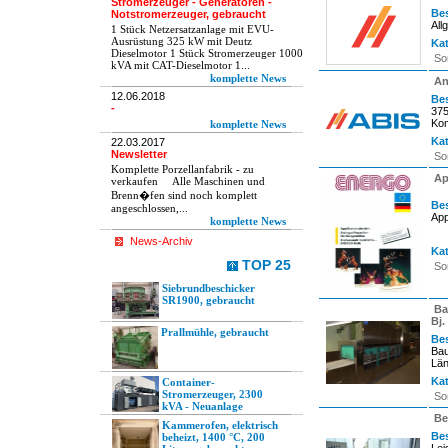
Stromerzeuger - Generatoren -
Be
Notstromerzeuger, gebraucht
All
1 Stück Netzersatzanlage mit EVU-
Ausrüstung 325 kW mit Deutz
Kat
Dieselmotor 1 Stück Stromerzeuger 1000
So
kVA mit CAT-Dieselmotor 1...
komplette News
An
12.06.2018
Be
-
375
Kom
komplette News
Kat
22.03.2017
Newsletter
So
Komplette Porzellanfabrik - zu
Ap
verkaufen Alle Maschinen und
Brenn�fen sind noch komplett
Be
angeschlossen,...
App
komplette News
News-Archiv
Kat
TOP 25
So
Siebrundbeschicker
SR1900, gebraucht
Ba
Bj.
Prallmühle, gebraucht
Be
Bau
Län
Kat
Container-
Stromerzeuger, 2300
So
kVA - Neuanlage
Be
Kammerofen, elektrisch
Be
beheizt, 1400 °C, 200