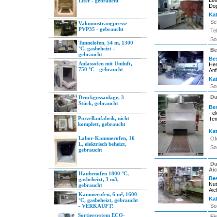
Lei
Liter - gebraucht
Dop
Kat
Sc
Vakuumstrangpresse
PVP35 - gebraucht
Te
So
Tunnelofen, 54 m, 1300
°C, gasbeheizt -
Be
gebraucht
Be
Anlassofen mit Umluft,
Her
750 °C - gebraucht
Anf
Kat
So
Du
Druckgussanlage, 3
Stück, gebraucht
Be
- e
Porzellanfabrik, nicht
Tem
komplett, gebraucht
Kat
Labor-Kammerofen, 16
Öf
L, elektrisch beheizt,
So
gebraucht
Du
Aic
Haubenofen 1800 °C,
Be
gasbeheizt, 3 m3,
Nu
gebraucht
Aich
Kammerofen, 6 m³, 1600
Kat
°C, gasbeheizt, gebraucht
- VERKAUFT!
So
Sortiersystem ECO-
Ei