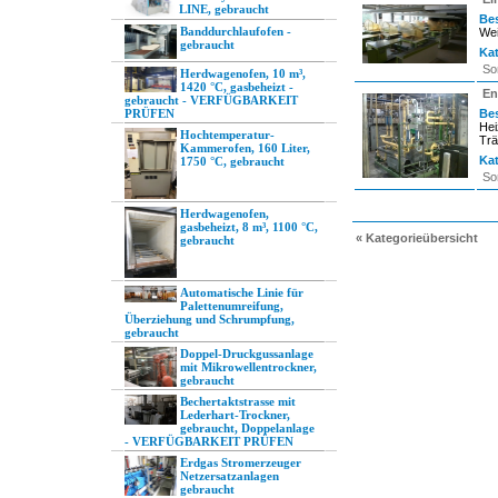
LINE, gebraucht
Be
Banddurchlaufofen -
Wei
gebraucht
Kat
So
Herdwagenofen, 10 m³,
1420 °C, gasbeheizt -
En
gebraucht - VERFÜGBARKEIT
PRÜFEN
Be
Hei
Hochtemperatur-
Trä
Kammerofen, 160 Liter,
Kat
1750 °C, gebraucht
So
Herdwagenofen,
gasbeheizt, 8 m³, 1100 °C,
« Kategorieübersicht
gebraucht
Automatische Linie für
Palettenumreifung,
Überziehung und Schrumpfung,
gebraucht
Doppel-Druckgussanlage
mit Mikrowellentrockner,
gebraucht
Bechertaktstrasse mit
Lederhart-Trockner,
gebraucht, Doppelanlage
- VERFÜGBARKEIT PRÜFEN
Erdgas Stromerzeuger
Netzersatzanlagen
gebraucht