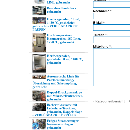
LINE, gebraucht
Banddurchlaufofen -
Nachname *:
gebraucht
Herdwagenofen, 10 m³,
1420 °C, gasbeheizt -
E-Mail *:
gebraucht - VERFÜGBARKEIT
PRÜFEN
Telefon *:
Hochtemperatur-
Kammerofen, 160 Liter,
1750 °C, gebraucht
Mitteilung *:
Herdwagenofen,
gasbeheizt, 8 m³, 1100 °C,
gebraucht
Automatische Linie für
Palettenumreifung,
Überziehung und Schrumpfung,
gebraucht
Doppel-Druckgussanlage
mit Mikrowellentrockner,
gebraucht
« Kategorieübersicht
|
Bechertaktstrasse mit
Lederhart-Trockner,
gebraucht, Doppelanlage
- VERFÜGBARKEIT PRÜFEN
Erdgas Stromerzeuger
Netzersatzanlagen
gebraucht