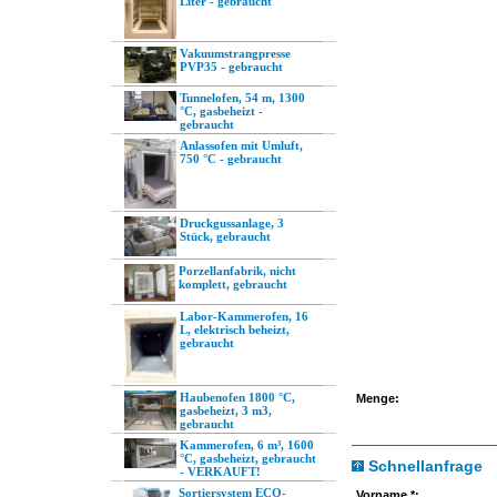
Liter - gebraucht
Vakuumstrangpresse
PVP35 - gebraucht
Tunnelofen, 54 m, 1300
°C, gasbeheizt -
gebraucht
Anlassofen mit Umluft,
750 °C - gebraucht
Druckgussanlage, 3
Stück, gebraucht
Porzellanfabrik, nicht
komplett, gebraucht
Labor-Kammerofen, 16
L, elektrisch beheizt,
gebraucht
Haubenofen 1800 °C,
Menge:
gasbeheizt, 3 m3,
gebraucht
Kammerofen, 6 m³, 1600
°C, gasbeheizt, gebraucht
Schnellanfrage
- VERKAUFT!
Sortiersystem ECO-
Vorname *: