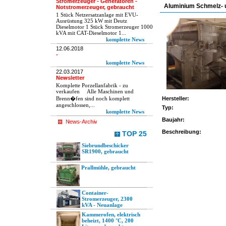
Stromerzeuger - Generatoren -
Aluminium Schmelz- u
Notstromerzeuger, gebraucht
1 Stück Netzersatzanlage mit EVU-
Ausrüstung 325 kW mit Deutz
Dieselmotor 1 Stück Stromerzeuger 1000
kVA mit CAT-Dieselmotor 1...
komplette News
12.06.2018
-
komplette News
22.03.2017
Newsletter
Komplette Porzellanfabrik - zu
verkaufen Alle Maschinen und
Brenn�fen sind noch komplett
Hersteller:
angeschlossen,...
Typ:
komplette News
Baujahr:
News-Archiv
Beschreibung:
TOP 25
Siebrundbeschicker
SR1900, gebraucht
Prallmühle, gebraucht
Container-
Stromerzeuger, 2300
kVA - Neuanlage
Kammerofen, elektrisch
beheizt, 1400 °C, 200