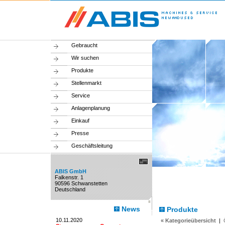
Gebraucht
Wir suchen
Produkte
Stellenmarkt
Service
Anlagenplanung
Einkauf
Presse
Geschäftsleitung
ABIS GmbH
Falkenstr. 1
90596 Schwanstetten
Deutschland
News
Produkte
10.11.2020
« Kategorieübersicht
|