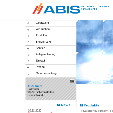
Gebraucht
Wir suchen
Produkte
Stellenmarkt
Service
Anlagenplanung
Einkauf
Presse
Geschäftsleitung
ABIS GmbH
Falkenstr. 1
90596 Schwanstetten
Deutschland
News
Produkte
10.11.2020
« Kategorieübersicht
|