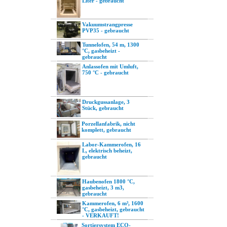
Liter - gebraucht
Vakuumstrangpresse
PVP35 - gebraucht
Tunnelofen, 54 m, 1300
°C, gasbeheizt -
gebraucht
Anlassofen mit Umluft,
750 °C - gebraucht
Druckgussanlage, 3
Stück, gebraucht
Porzellanfabrik, nicht
komplett, gebraucht
Labor-Kammerofen, 16
L, elektrisch beheizt,
gebraucht
Haubenofen 1800 °C,
gasbeheizt, 3 m3,
gebraucht
Kammerofen, 6 m³, 1600
°C, gasbeheizt, gebraucht
- VERKAUFT!
Sortiersystem ECO-