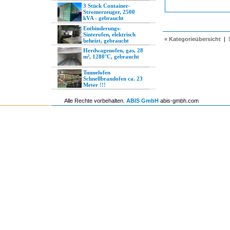
3 Stück Container-
Stromerzeuger, 2500
kVA - gebraucht
Entbinderungs-
Sinterofen, elektrisch
« Kategorieübersicht
|
beheizt, gebraucht
Herdwagenofen, gas, 28
m³, 1280°C, gebraucht
Tunnelofen
Schnellbrandofen ca. 23
Meter !!!
Alle Rechte vorbehalten.
ABIS GmbH
abis-gmbh.com