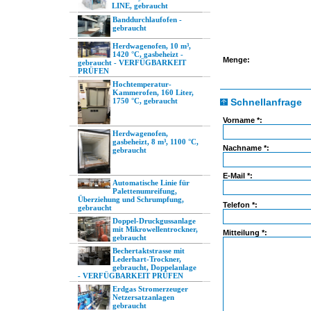
LINE, gebraucht
Banddurchlaufofen -
gebraucht
Herdwagenofen, 10 m³,
1420 °C, gasbeheizt -
Menge:
gebraucht - VERFÜGBARKEIT
PRÜFEN
Hochtemperatur-
Kammerofen, 160 Liter,
1750 °C, gebraucht
Schnellanfrage
Vorname *:
Herdwagenofen,
gasbeheizt, 8 m³, 1100 °C,
Nachname *:
gebraucht
E-Mail *:
Automatische Linie für
Palettenumreifung,
Überziehung und Schrumpfung,
Telefon *:
gebraucht
Doppel-Druckgussanlage
mit Mikrowellentrockner,
Mitteilung *:
gebraucht
Bechertaktstrasse mit
Lederhart-Trockner,
gebraucht, Doppelanlage
- VERFÜGBARKEIT PRÜFEN
Erdgas Stromerzeuger
Netzersatzanlagen
gebraucht