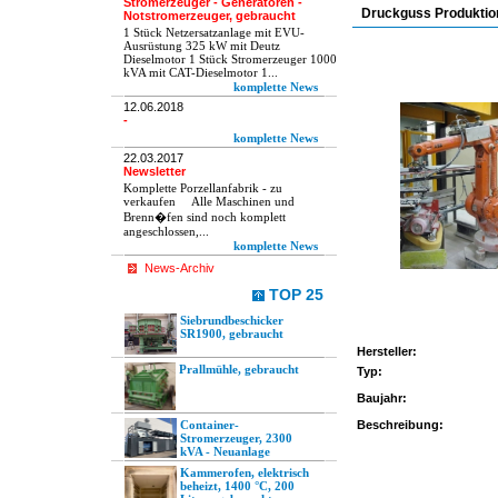
Stromerzeuger - Generatoren -
Druckguss Produktio
Notstromerzeuger, gebraucht
1 Stück Netzersatzanlage mit EVU-
Ausrüstung 325 kW mit Deutz
Dieselmotor 1 Stück Stromerzeuger 1000
kVA mit CAT-Dieselmotor 1...
komplette News
12.06.2018
-
komplette News
22.03.2017
Newsletter
Komplette Porzellanfabrik - zu
verkaufen Alle Maschinen und
Brenn�fen sind noch komplett
angeschlossen,...
komplette News
News-Archiv
TOP 25
Siebrundbeschicker
SR1900, gebraucht
Hersteller:
Prallmühle, gebraucht
Typ:
Baujahr:
Container-
Beschreibung:
Stromerzeuger, 2300
kVA - Neuanlage
Kammerofen, elektrisch
beheizt, 1400 °C, 200